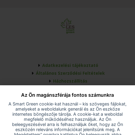
Adatkezelési tájékoztató
Általános Szerződési Feltételek
Házhozszállítás
Elállás a szerződéstől
Az Ön magánszférája fontos számunkra
A vevő elállása a szerződéstől
A Smart Green cookie-kat használ – kis szöveges fájlokat,
Akadálymentesítési nyilatkozat
amelyeket a weboldalunk generál és az Ön eszköze
Cookie-beállítások
internetes böngészője tárolja. A cookie-kat a weboldal
megfelelő működéséhez használjuk. Az Ön
beleegyezésével arra is felhasználjuk őket, hogy az Ön
SMART GREEN
eszközén releváns információkat jelenítsünk meg. A
„Megértettem” gombra kattintva Ön beleegyezik abba,