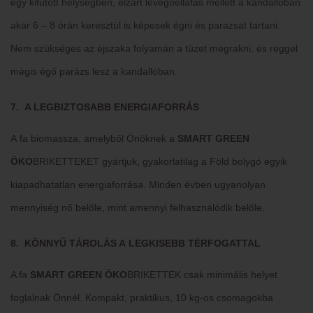
egy kifűtött helységben, elzárt levegőellátás mellett a kandallóban
akár 6 – 8 órán keresztül is képesek égni és parazsat tartani.
Nem szükséges az éjszaka folyamán a tüzet megrakni, és reggel
mégis égő parázs lesz a kandallóban.
7. A LEGBIZTOSABB ENERGIAFORRÁS
A fa biomassza, amelyből Önöknek a
SMART GREEN
ÖKO
BRIKETTEKET
gyártjuk, gyakorlatilag a Föld bolygó egyik
kiapadhatatlan energiaforrása. Minden évben ugyanolyan
mennyiség nő belőle, mint amennyi felhasználódik belőle.
8. KÖNNYŰ TÁROLÁS A LEGKISEBB TÉRFOGATTAL
A fa
SMART GREEN
ÖKO
BRIKETTEK csak minimális helyet
foglalnak Önnél. Kompakt, praktikus, 10 kg-os csomagokba