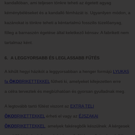
kandallóban, ami teljesen tönkre teheti az égetett agyag
kéménybéléseket és a kandalló fémházát is. Ugyanilyen módon, a
kazánokat is tönkre teheti a kéntartalmú fosszilis tüzelőanyag,
főleg a barnaszén égetése által keletkező kénsav. A fabrikett nem
tartalmaz ként.
6. A LEGGYORSABB ÉS LEGLASSABB FŰTÉS
A kihűlt hegyi házikót a leggyorsabban a henger formájú
LYUKAS
fa
ÖKO
BRIKETTEKKEL
fűtheti ki, amelyeket kifejezetten erre
a célra terveztek és megbízhatóan és gyorsan gyulladnak meg.
A legtovább tartó fűtést viszont az
EXTRA TELI
ÖKO
BRIKETTEKKEL
érheti el vagy az
ÉJSZAKAI
ÖKO
BRIKETTEKKEL
, amelyek fakéregbők készülnek. A kérgesek