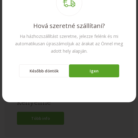
Tényleg jó árak
Hová szeretné szállítani?
Ha házhozszállítást szeretne, jelezze felénk és mi
automatikusan újraszámoljuk az árakat az Önnel meg
adott hely alapján.
Később döntök
Igen
Otthonának melege és
kényelme
Több info