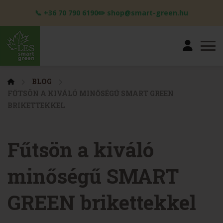
📞 +36 70 790 6190✏️ shop@smart-green.hu
BLOG
FŰTSÖN A KIVÁLÓ MINŐSÉGŰ SMART GREEN
BRIKETTEKKEL
Fűtsön a kiváló
minőségű SMART
GREEN brikettekkel