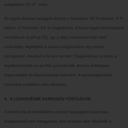
2
adagokban 10 m
-hez).
Az egyes ásványi anyagok aránya a hamuban: 34 % kalcium, 8 %
kálium, 3 % foszfor, 5,5 % magnézium. A hamu lúgos kémhatással
rendelkezik (a pH-ja 12), így a talaj meszezése már nem
szükséges, legfeljebb a tavaszi trágyázáskor egy kevés
nitrogénnel, amelyet a fa nem termel. Trágyaként ez a hamu a
legalkalmasabb az apróbb gyümölcsök, termés zöldségek,
hagymafélék és dísznövények számára. A savasságkedvelő
növények esetében nem alkalmas.
5. A LEGKEVÉSBÉ AGRESSZÍV FÜSTGÁZOK
A nedves fával ellentétben a száraz faanyagból származó
füstgázokból sem hangyasav, sem ecetsav nem képződik a