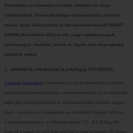
Ellentétben az ismeretlen eredetű, névtelen és olcsó
fabrikettekkel, Önnek elsődleges fatermelésből származó
száraz, tiszta fűrészporból és faforgácsból készülő SMART
GREEN ökobrikettet állítunk elő, vegyi adalékanyagok,
kötőanyagok, festékek, lakkok és egyéb nem megengedett
adalékok nélkül.
1. GARANTÁLTAN MAGAS 18,5 MJ/kg(d) FŰTŐÉRTÉK
A magas fűtőértéket
a préselésre szánt fa biomassza rendkívül
alacsonyvíztartalma biztosítja, amit rendszerint a 10 %-os küszöb
alatti gépi szárítással érünk el. Összehasonlítva a frissen vágott
fával – amelynek a kivágásának az évszakától függően 50%-os
a nedvességtartalma, a fűtőértéke pedig 7,5 – 8,1 MJ/kg. Két
éven át a napon és tető alatt szárítva is csak legfeljebb 20 %-ban