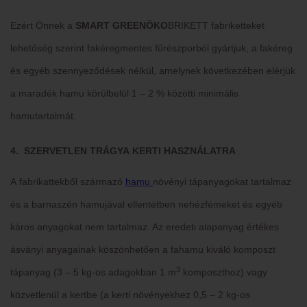
Ezért Önnek a
SMART GREEN
ÖKO
BRIKETT fabriketteket
lehetőség szerint fakéregmentes fűrészporból gyártjuk, a fakéreg
és egyéb szennyeződések nélkül, amelynek következében elérjük
a maradék hamu körülbelül 1 – 2 % közötti minimális
hamutartalmát.
4. SZERVETLEN TRÁGYA KERTI HASZNÁLATRA
A fabrikattekből származó
hamu
növényi tápanyagokat tartalmaz
és a barnaszén hamujával ellentétben nehézfémeket és egyéb
káros anyagokat nem tartalmaz. Az eredeti alapanyag értékes
ásványi anyagainak köszönhetően a fahamu kiváló komposzt
3
tápanyag (3 – 5 kg-os adagokban 1 m
komposzthoz) vagy
közvetlenül a kertbe (a kerti növényekhez 0,5 – 2 kg-os