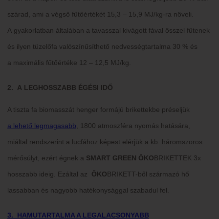
szárad, ami a végső fűtőértékét 15,3 – 15,9 MJ/kg-ra növeli.
A gyakorlatban általában a tavasszal kivágott fával ősszel fűtenek
és ilyen tüzelőfa valószínűsíthető nedvességtartalma 30 % és
a maximális fűtőértéke 12 – 12,5 MJ/kg.
2. A LEGHOSSZABB ÉGÉSI IDŐ
A tiszta fa biomasszát henger formájú brikettekbe préseljük
a lehető legmagasabb
, 1800 atmoszféra nyomás hatására,
miáltal rendszerint a lucfához képest elérjük a kb. háromszoros
mérősúlyt, ezért égnek a
SMART GREEN
ÖKO
BRIKETTEK
3x
hosszabb ideig. Ezáltal az
ÖKO
BRIKETT-ből származó hő
lassabban és nagyobb hatékonysággal szabadul fel.
3. HAMUTARTALMA A LEGALACSONYABB