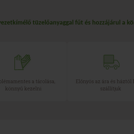
ezetkímélő tüzelőanyaggal fűt és hozzájárul a 
blémamentes a tárolása,
Előnyös az ára és háztól
könnyű kezelni
szállítjuk