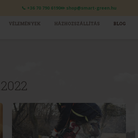
📞 +36 70 790 6190✏️ shop@smart-green.hu
VÉLEMÉNYEK
HÁZHOZSZÁLLÍTÁS
BLOG
l2022