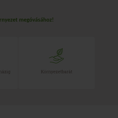
környezet megóvásához!
 házig
Környezetbarát