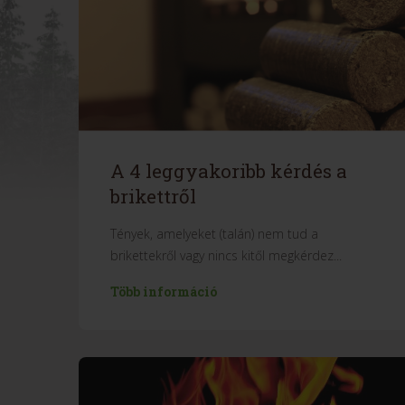
A 4 leggyakoribb kérdés a
brikettről
Tények, amelyeket (talán) nem tud a
brikettekről vagy nincs kitől megkérdez...
Több információ