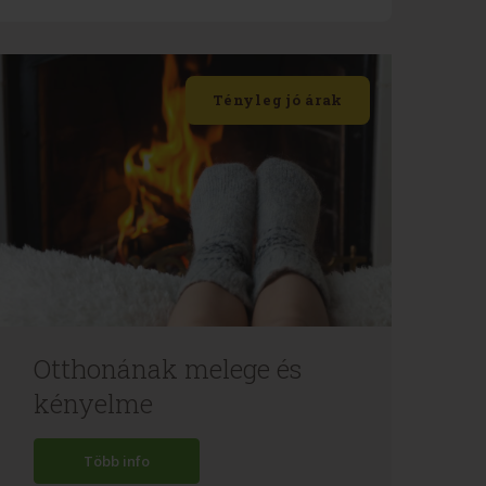
Tényleg jó árak
Otthonának melege és
kényelme
Több info