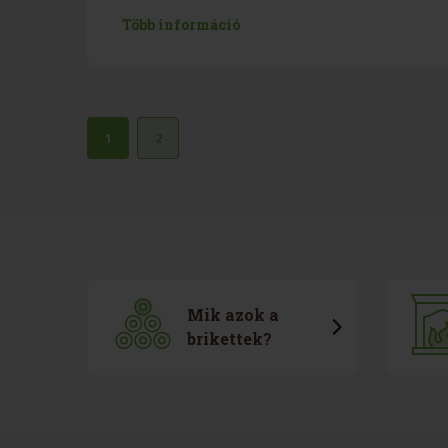
Több információ
1
2
Mik azok a
brikettek?