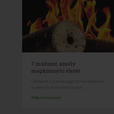
7 módszer, amely
megkönnyíti életét
Cserélje le a tüzelőanyagot és könnyebb lesz
az élete! És most nem túloztun...
Több információ