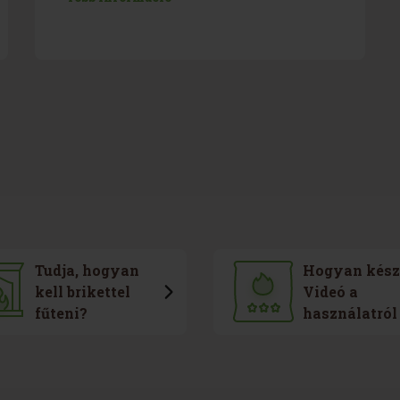
Tudja, hogyan
Hogyan kész
kell brikettel
Videó a
fűteni?
használatról