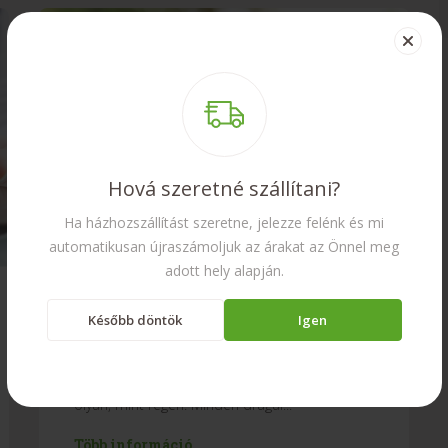
Hová szeretné szállítani?
Ha házhozszállítást szeretne, jelezze felénk és mi
automatikusan újraszámoljuk az árakat az Önnel meg
adott hely alapján.
Lesznek-e nyári árak a
Később döntök
Igen
brikettre és a pelletre?
Szélsőséges időket élünk, amikor semmi sem
olyan, mint régen. Minden drágul...
Több információ