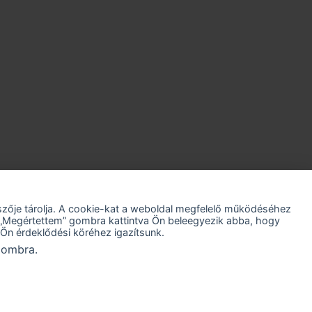
szője tárolja. A cookie-kat a weboldal megfelelő működéséhez
A „Megértettem” gombra kattintva Ön beleegyezik abba, hogy
Ön érdeklődési köréhez igazítsunk.
 gombra.
irsz