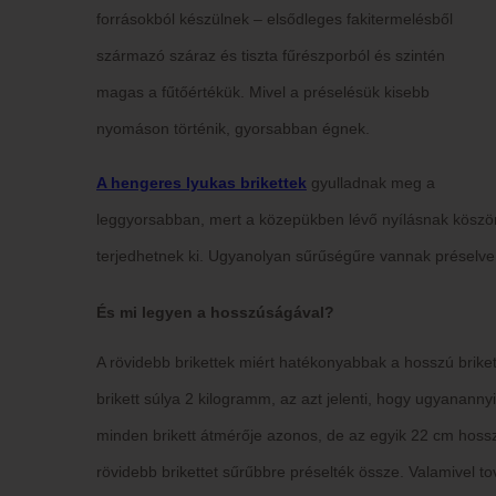
forrásokból készülnek – elsődleges fakitermelésből
származó száraz és tiszta fűrészporból és szintén
magas a fűtőértékük. Mivel a préselésük kisebb
nyomáson történik, gyorsabban égnek.
A hengeres lyukas brikettek
gyulladnak meg a
leggyorsabban, mert a közepükben lévő nyílásnak köszön
terjedhetnek ki. Ugyanolyan sűrűségűre vannak préselve
És mi legyen a hosszúságával?
A rövidebb brikettek miért hatékonyabbak a hosszú brik
brikett súlya 2 kilogramm, az azt jelenti, hogy ugyananny
minden brikett átmérője azonos, de az egyik 22 cm hossz
rövidebb brikettet sűrűbbre préselték össze. Valamivel t