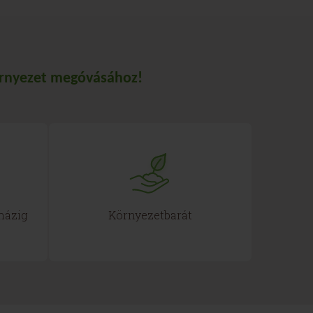
környezet megóvásához!
 házig
Környezetbarát