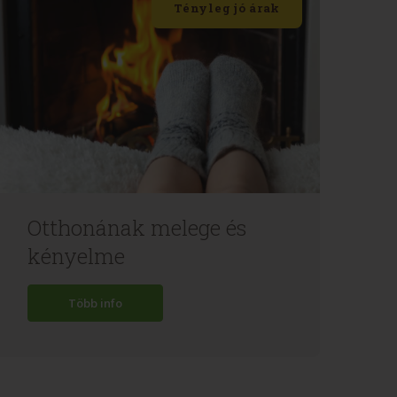
Tényleg jó árak
Otthonának melege és
kényelme
Több info