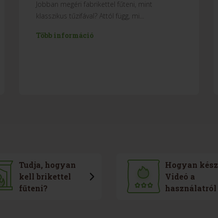
Jobban megéri fabrikettel fűteni, mint
klasszikus tűzifával? Attól függ, mi...
Több információ
Tudja, hogyan
Hogyan kész
kell brikettel
Videó a
fűteni?
használatról