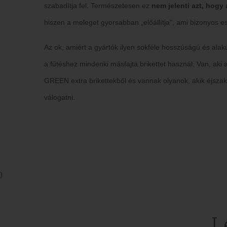
szabadítja fel. Természetesen ez
nem jelenti azt, hog
hiszen a meleget gyorsabban „előállítja”, ami bizonyos 
Az ok, amiért a gyártók ilyen sokféle hosszúságú és alakú
a fűtéshez mindenki másfajta brikettet használ. Van, a
GREEN extra brikettekből és vannak olyanok, akik éjszak
válogatni.
)
L