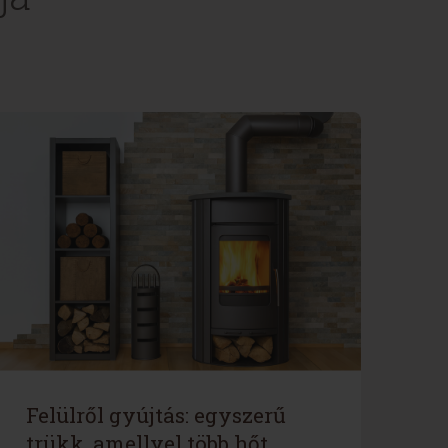
Felülről gyújtás: egyszerű
trükk, amellyel több hőt