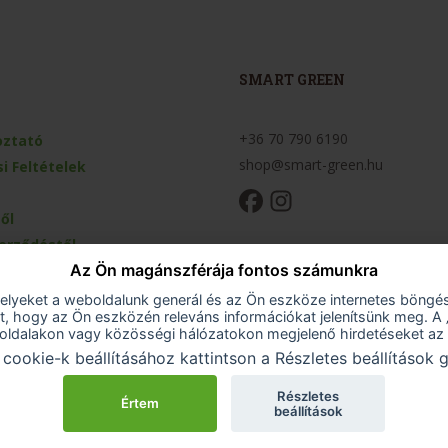
SMART GREEN
+36 70 790 6190
oztató
shop@smart-green.hu
i Feltételek
ől
zerződéstől
Az Ön magánszférája fontos számunkra
 nyilatkozat
melyeket a weboldalunk generál és az Ön eszköze internetes böngé
ket, hogy az Ön eszközén releváns információkat jelenítsünk meg. 
boldalakon vagy közösségi hálózatokon megjelenő hirdetéseket az 
 cookie-k beállításához kattintson a Részletes beállítások
Részletes
© 2026 copyright Peter Zelina
Értem
beállítások
Design&Development by