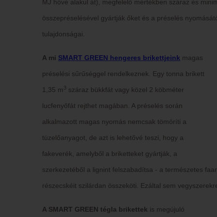
MJ hővé alakul át), megfelelő mértékben száraz és min
összepréselésével gyártják őket és a préselés nyomását
tulajdonságai.
A mi
SMART GREEN hengeres brikettjeink
magas
préselési sűrűséggel rendelkeznek. Egy tonna brikett
3
1,35 m
száraz bükkfát vagy közel 2 köbméter
lucfenyőfát rejthet magában. A préselés során
alkalmazott magas nyomás nemcsak tömöríti a
tüzelőanyagot, de azt is lehetővé teszi, hogy a
fakeverék, amelyből a briketteket gyártják, a
szerkezetéből a lignint felszabadítsa - a természetes f
részecskéit szilárdan összeköti. Ezáltal sem vegyszerek
A SMART GREEN tégla brikettek
is megújuló