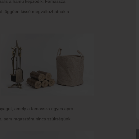
imális a hamu képződik. Famassza
ól függően kissé megváltozhatnak a
aanyagot, amely a famassza egyes apró
re, sem ragasztóra nincs szükségünk.