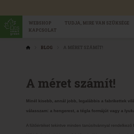
WEBSHOP
TUDJA, MIRE VAN SZÜKSÉGE
KAPCSOLAT
BLOG
A MÉRET SZÁMÍT!
A méret számít!
Minél kisebb, annál jobb, legalábbis a fabrikettek vi
válasszam: a hengerest, a tégla formájút vagy a lyuk
A fűtőértéket tekintve minden tanúsítvánnyal rendelkező f