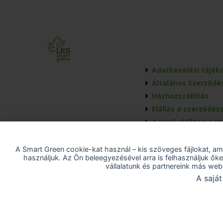
Adatkezelési tájék
Általános Szerződés
Házhozszállítás
Elállás a szerződést
A vevő elállása a s
Akadálymentesítési
Cookie-beállítások
A Smart Green cookie-kat használ – kis szöveges fájlokat, a
használjuk. Az Ön beleegyezésével arra is felhasználjuk ő
vállalatunk és partnereink más we
A saját