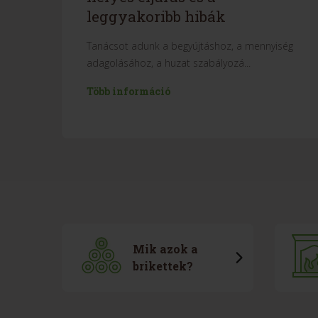
leggyakoribb hibák
Tanácsot adunk a begyújtáshoz, a mennyiség
adagolásához, a huzat szabályozá...
Több információ
Mik azok a
brikettek?