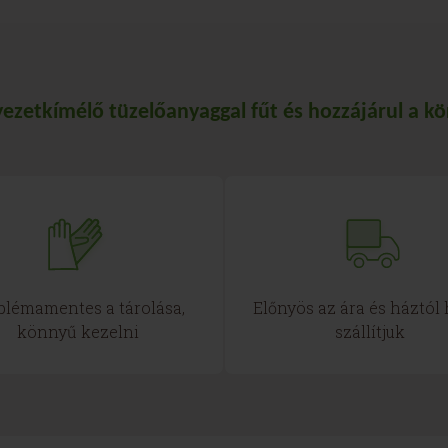
ezetkímélő tüzelőanyaggal fűt és hozzájárul a 
blémamentes a tárolása,
Előnyös az ára és háztól
könnyű kezelni
szállítjuk