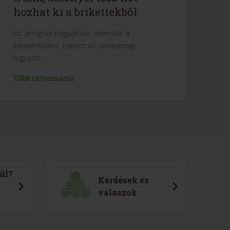
hozhat ki a brikettekből
Az, ahogyan begyújtunk, nemcsak a
kényelmünkre, hanem az üzemanyag-
fogyaszt...
Több információ
ül?
Kérdések és
válaszok