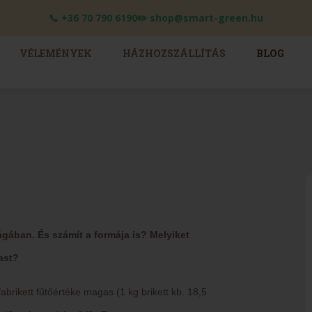
📞 +36 70 790 6190✏️ shop@smart-green.hu
VÉLEMÉNYEK
HÁZHOZSZÁLLÍTÁS
BLOG
lágában. És számít a formája is? Melyiket
ast?
abrikett fűtőértéke magas (1 kg brikett kb. 18,5