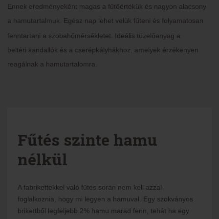
Ennek eredményeként magas a fűtőértékük és nagyon alacsony
a hamutartalmuk. Egész nap lehet velük fűteni és
folyamatosan
fenntartani a szobahőmérsékletet. Ideális tüzelőanyag a
beltéri kandallók és a cserépkályhákhoz, amelyek érzékenyen
reagálnak a hamutartalomra.
Fűtés szinte hamu
nélkül
A fabrikettekkel való fűtés során nem kell azzal
foglalkoznia, hogy mi legyen a hamuval. Egy szokványos
brikettből legfeljebb 2% hamu marad fenn, tehát ha egy