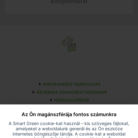
Környezetbarát
Adatkezelési tájékoztató
Általános Szerződési Feltételek
Házhozszállítás
Elállás a szerződéstől
Az Ön magánszférája fontos számunkra
A vevő elállása a szerződéstől
A Smart Green cookie-kat használ – kis szöveges fájlokat,
Akadálymentesítési nyilatkozat
amelyeket a weboldalunk generál és az Ön eszköze
Cookie-beállítások
internetes böngészője tárolja. A cookie-kat a weboldal