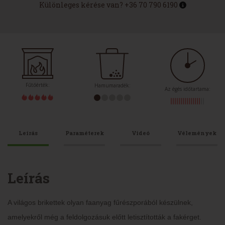
Különleges kérése van? +36 70 790 6190
Fűtőérték:
Hamumaradék:
Az égés időtartama:
Leírás
Paraméterek
Videó
Vélemények
Leírás
A világos brikettek olyan faanyag fűrészporából készülnek,
amelyekről még a feldolgozásuk előtt letisztították a fakérget.