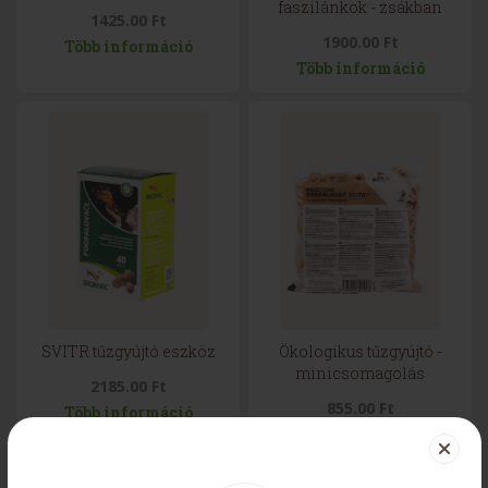
faszilánkok - zsákban
1425.00 Ft
1900.00 Ft
Több információ
Több információ
SVITR tűzgyújtó eszköz
Ökologikus tűzgyújtó -
minicsomagolás
2185.00 Ft
855.00 Ft
Több információ
Több információ